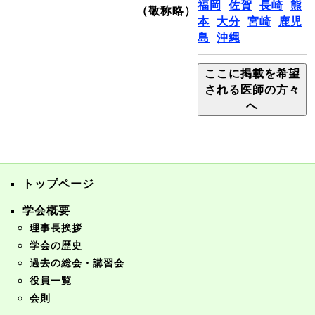
福岡
佐賀
長崎
熊
（敬称略）
本
大分
宮崎
鹿児
島
沖縄
ここに掲載を希望
される医師の方々
へ
トップページ
学会概要
理事長挨拶
学会の歴史
過去の総会・講習会
役員一覧
会則