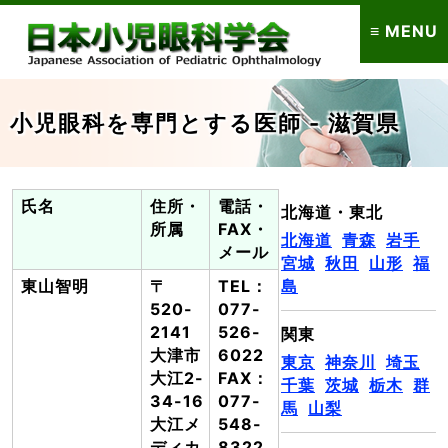
≡ MENU
小児眼科を専門とする医師 - 滋賀県
氏名
住所・
電話・
北海道・東北
所属
FAX・
北海道
青森
岩手
メール
宮城
秋田
山形
福
東山智明
〒
TEL：
島
520-
077-
2141
526-
関東
大津市
6022
東京
神奈川
埼玉
大江2-
FAX：
千葉
茨城
栃木
群
34-16
077-
馬
山梨
大江メ
548-
ディカ
8322