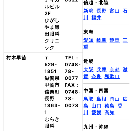
信越・北陸
ルビル
新潟
長野
富山
石
2F
川
福井
ひがし
やま瀬
東海
田眼科
愛知
岐阜
静岡
三
クリニ
重
ック
村木早苗
〒
TEL：
近畿
529-
0748-
大阪
兵庫
京都
滋
1851
78-
賀
奈良
和歌山
滋賀県
0077
甲賀市
FAX：
中国・四国
信楽町
0748-
長野
78-
鳥取
島根
岡山
広
1363-
0078
島
山口
徳島
香
1
川
愛媛
高知
むらき
眼科
九州・沖縄