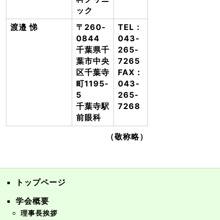
ック
渡邉 悌
〒260-
TEL：
0844
043-
千葉県千
265-
葉市中央
7265
区千葉寺
FAX：
町1195-
043-
5
265-
千葉寺駅
7268
前眼科
（敬称略）
トップページ
学会概要
理事長挨拶