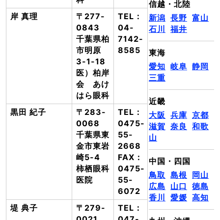
信越・北陸
岸 真理
〒277-
TEL：
新潟
長野
富山
0843
04-
石川
福井
千葉県柏
7142-
市明原
8585
東海
3-1-18
愛知
岐阜
静岡
医）柏岸
三重
会 あけ
はら眼科
近畿
黒田 紀子
〒283-
TEL：
大阪
兵庫
京都
0068
0475-
滋賀
奈良
和歌
千葉県東
55-
山
金市東岩
2668
崎5-4
FAX：
中国・四国
柿栖眼科
0475-
鳥取
島根
岡山
医院
55-
広島
山口
徳島
6072
香川
愛媛
高知
堤 典子
〒279-
TEL：
0021
047-