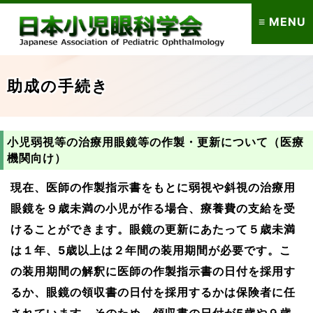
≡ MENU
助成の手続き
小児弱視等の治療用眼鏡等の作製・更新について（医療
機関向け）
現在、医師の作製指示書をもとに弱視や斜視の治療用
眼鏡を９歳未満の小児が作る場合、療養費の支給を受
けることができます。眼鏡の更新にあたって５歳未満
は１年、5歳以上は２年間の装用期間が必要です。こ
の装用期間の解釈に医師の作製指示書の日付を採用す
るか、眼鏡の領収書の日付を採用するかは保険者に任